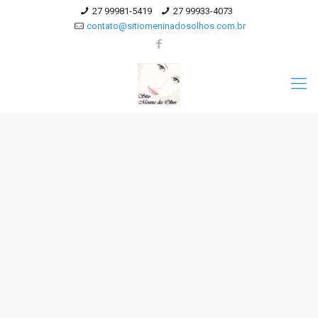
27 99981-5419
27 99933-4073
contato@sitiomeninadosolhos.com.br