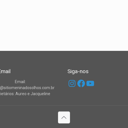
mail
Siga-nos
Instagram
Facebook
YouTube
Email:
o@sitiomeninadosolhos.com.br
ietários: Aureo e Jacqueline