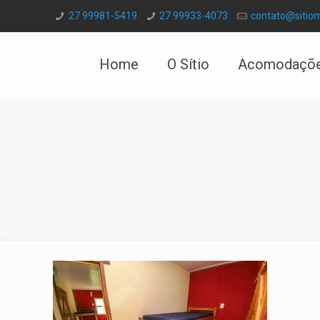
27 99981-5419
27 99933-4073
contato@sitio
Home
O Sítio
Acomodaçõ